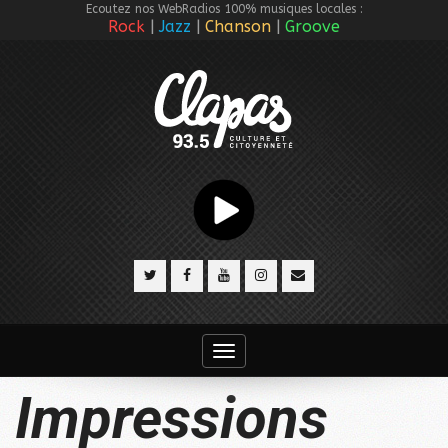
Ecoutez nos WebRadios 100% musiques locales :
Rock
Jazz
Chanson
Groove
Toggle
navigation
Impressions